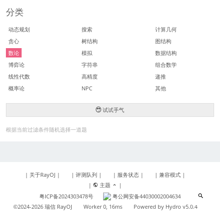
分类
动态规划
搜索
计算几何
贪心
树结构
图结构
数论
模拟
数据结构
博弈论
字符串
组合数学
线性代数
高精度
递推
概率论
NPC
其他
试试手气
根据当前过滤条件随机选择一道题
|
关于RayOJ
|
|
评测队列
|
|
服务状态
|
|
兼容模式
|
|
主题
|
粤ICP备2024303478号
粤公网安备44030002004634
©2024-2026 瑞信 RayOJ
Worker 0, 16ms
Powered by
Hydro v5.0.4