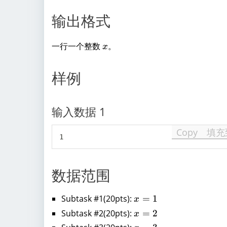
输出格式
x
一行一个整数
。
x
样例
输入数据 1
Copy
填充
数据范围
Subtask #1(20pts):
x
=
1
x
=
Subtask #2(20pts):
x
=
2
x
1
=